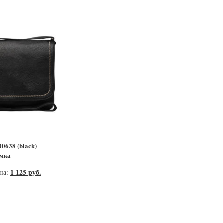
0638 (black)
умка
1 125 руб.
ена: