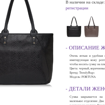
В наличии на складе
регистрации
- ОПИСАНИЕ 
Очень легкая и удобная 
имитирующая кожу репт
чтобы носить сумку на пле
Цвета: черный, коричневы
Бренд
:
TrendyBags
Модель
: FORTUNA
- ДЕТАЛИ ЖЕ
Сумка
закрывается на
маленькое отделение. Два