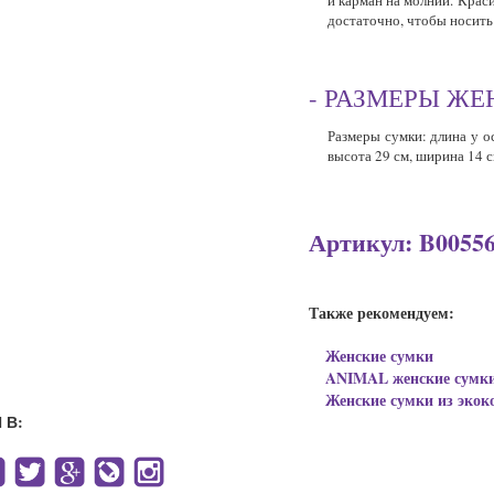
и карман на молнии. Крас
достаточно, чтобы носит
- РАЗМЕРЫ Ж
Размеры
сумки
: длина у о
высота 29 см, ширина 14 с
Артикул: B00556 
Также рекомендуем:
Женские сумки
ANIMAL женские сумк
Женские сумки из экок
 В: