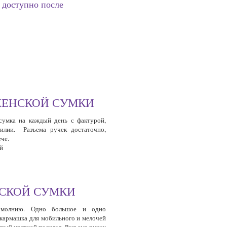
:
доступно после
ЖЕНСКОЙ СУМКИ
сумка на каждый день с фактурой,
илии. Разъема ручек достаточно,
че.
й
НСКОЙ СУМКИ
 молнию. Одно большое и одно
 кармашка для мобильного и мелочей