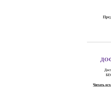
Пред
ДО
Дос
БЕ
Читать ост