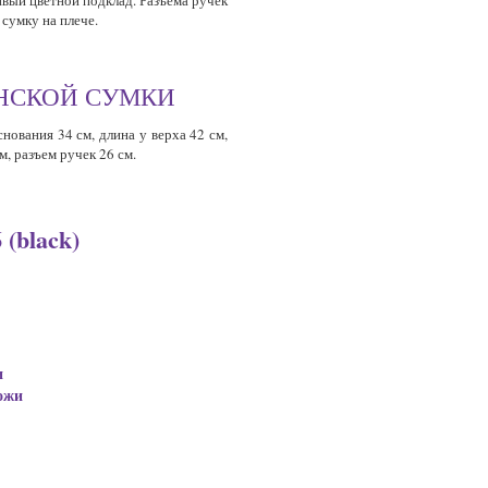
ивый цветной подклад. Разъема ручек
ь
сумку
на плече.
ЕНСКОЙ СУМКИ
снования 34 см, длина у верха 42 см,
м, разъем ручек 26 см.
(black)
и
ожи