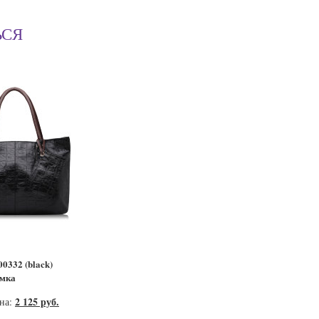
ЬСЯ
0332 (black)
умка
2 125 руб.
ена: