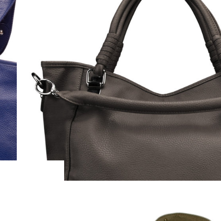
PRIMAVERA
( Арт. B00145 (milk) )