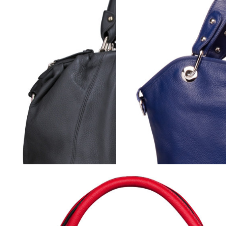
COPPA
. B00157 (red) )