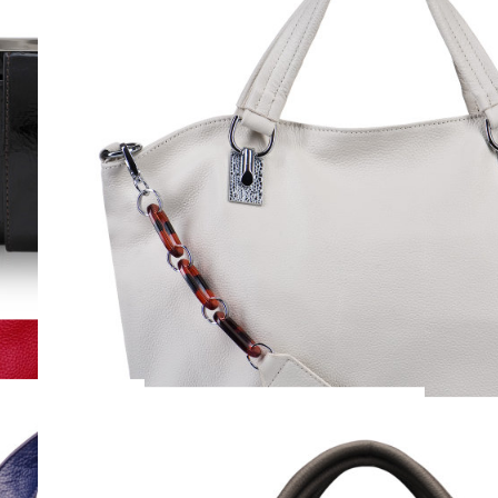
FLEUR
( Арт. B00128 (black) )