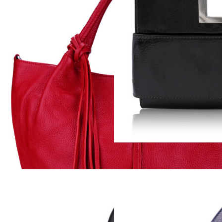
RAINBOW
BEST
 B00103 (orange) )
4 425
Р
( Арт. B00097 (red) )
GLACE
( Арт. B00155 (black) )