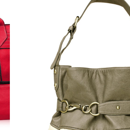
ICON
( Арт. B00124 (grey) )
2 179
Р
Страницы:
←
1
...
5
6