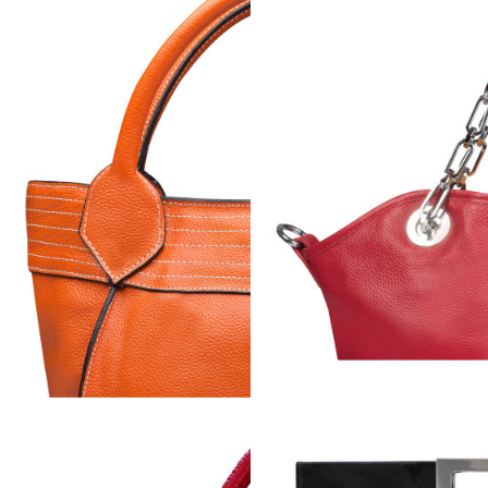
RIMAVERA
. B00145 (grey) )
GANZA
( Арт. B00184 (black) )