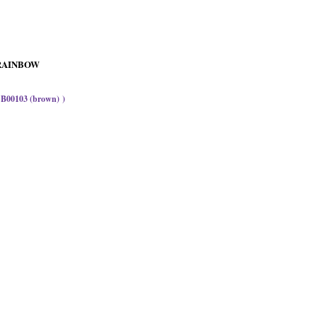
RAINBOW
 B00103 (brown) )