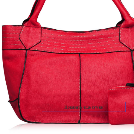
GRIS
. B00146 (grey) )
6 000
Р
BENE
( Арт. B00132 (blue) )
Показать еще сумки