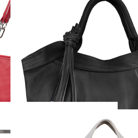
GANZA
( Арт. B00184 (pink) )